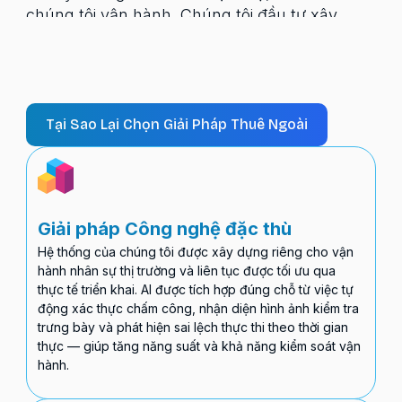
chúng tôi vận hành. Chúng tôi đầu tư xây
dựng hệ thống công nghệ riêng cho quản lý
nhân sự và đào tạo, phát triển một hệ sinh
thái toàn diện giữa công nghệ và con người,
không ngừng tích lũy hiểu biết sâu sắc về vận
Tại Sao Lại Chọn Giải Pháp Thuê Ngoài
hành thực thi quy mô lớn trong thị trường bán
lẻ đầy phức tạp của Việt Nam. Khách hàng
của chúng tôi bao gồm các tập đoàn hàng
đầu thế giới trong ngành FMCG, điện tử và
bán lẻ. Sự tin tưởng họ dành cho chúng tôi
Giải pháp Công nghệ đặc thù
được xây dựng trên nền tảng thực của nhất
Hệ thống của chúng tôi được xây dựng riêng cho vận
quán trong thực thi và là một đối tác đồng
hành nhân sự thị trường và liên tục được tối ưu qua
hành đáng tin cậy. .
thực tế triển khai. AI được tích hợp đúng chỗ từ việc tự
động xác thực chấm công, nhận diện hình ảnh kiểm tra
trưng bày và phát hiện sai lệch thực thi theo thời gian
thực — giúp tăng năng suất và khả năng kiểm soát vận
hành.