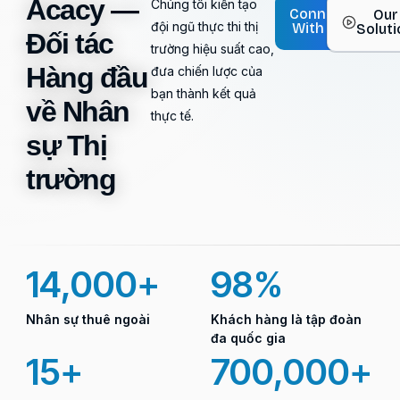
Acacy —
Chúng tôi kiến tạo
Connect
Our
đội ngũ thực thi thị
With Us
Solut
Đối tác
trường hiệu suất cao,
Hàng đầu
đưa chiến lược của
bạn thành kết quả
về Nhân
thực tế.
sự Thị
trường
14,000
+
98
%
Nhân sự thuê ngoài
Khách hàng là tập đoàn
đa quốc gia
15
+
700,000
+